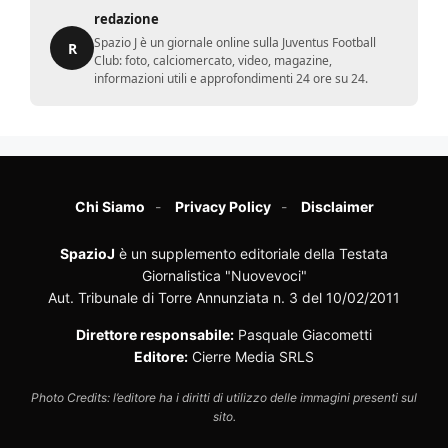
redazione
Spazio J è un giornale online sulla Juventus Football
R
Club: foto, calciomercato, video, magazine,
informazioni utili e approfondimenti 24 ore su 24.
Chi Siamo
Privacy Policy
Disclaimer
SpazioJ
è un supplemento editoriale della Testata
Giornalistica "Nuovevoci"
Aut. Tribunale di Torre Annunziata n. 3 del 10/02/2011
Direttore responsabile:
Pasquale Giacometti
Editore:
Cierre Media SRLS
Photo Credits: l’editore ha i diritti di utilizzo delle immagini presenti sul
sito.