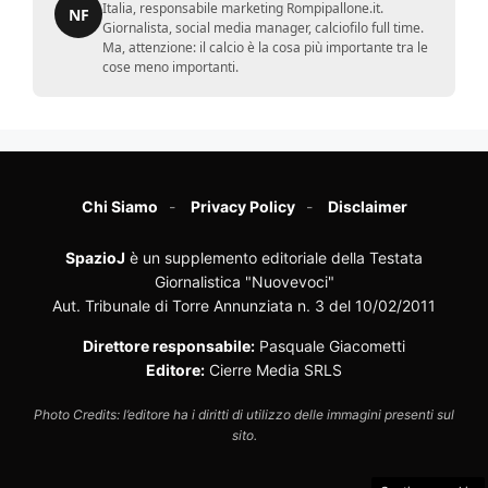
Italia, responsabile marketing Rompipallone.it.
NF
Giornalista, social media manager, calciofilo full time.
Ma, attenzione: il calcio è la cosa più importante tra le
cose meno importanti.
Chi Siamo
Privacy Policy
Disclaimer
SpazioJ
è un supplemento editoriale della Testata
Giornalistica "Nuovevoci"
Aut. Tribunale di Torre Annunziata n. 3 del 10/02/2011
Direttore responsabile:
Pasquale Giacometti
Editore:
Cierre Media SRLS
Photo Credits: l’editore ha i diritti di utilizzo delle immagini presenti sul
sito.