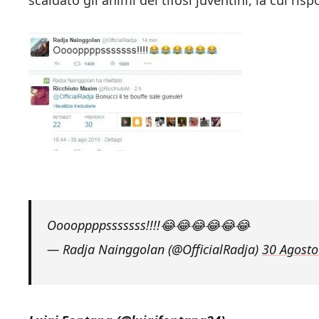
scaldato gli animi dei tifosi juventini, la cui ri
Ooooppppsssssss!!!!😂😂😂😂😂😂
— Radja Nainggolan (@OfficialRadja)
30 Agosto