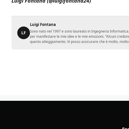
Luigi Fontana (@luigifontana24)
Luigi Fontana
Sono nato nel 1997 e sono laureato in Ingegneria Informatica. 
LF
per manifestare le mie idee e le mie emozioni. "Alcuni credono
questo atteggiamento. Vi posso assicurare che è molto, molto 
Spa