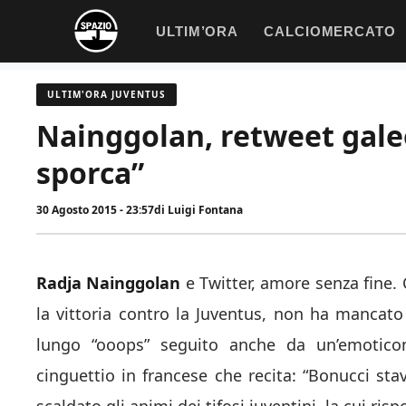
Vai
ULTIM’ORA
CALCIOMERCATO
al
contenuto
ULTIM'ORA JUVENTUS
Nainggolan, retweet galeo
sporca”
30 Agosto 2015 - 23:57
di
Luigi Fontana
Radja Nainggolan
e Twitter, amore senza fine.
la vittoria contro la Juventus, non ha mancato
lungo “ooops” seguito anche da un’emotico
cinguettio in francese che recita: “Bonucci st