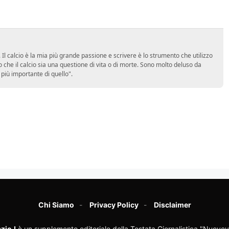
Il calcio è la mia più grande passione e scrivere è lo strumento che utilizzo
 che il calcio sia una questione di vita o di morte. Sono molto deluso da
più importante di quello".
Chi Siamo
Privacy Policy
Disclaimer
zioJ
è un supplemento editoriale della Testata Giornalistica "Nuovev