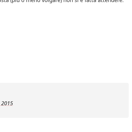
sposta (più o meno volgare) non si è fatta attendere.
 2015