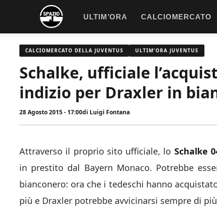
Vai
ULTIM’ORA
CALCIOMERCATO
al
contenuto
CALCIOMERCATO DELLA JUVENTUS
ULTIM'ORA JUVENTUS
Schalke, ufficiale l’acquis
indizio per Draxler in bi
28 Agosto 2015 - 17:00
di
Luigi Fontana
Attraverso il proprio sito ufficiale, lo
Schalke
0
in prestito dal Bayern Monaco. Potrebbe esser
bianconero: ora che i tedeschi hanno acquistato
più e Draxler potrebbe avvicinarsi sempre di pi