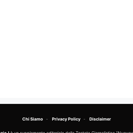
Chi Siamo
Privacy Policy
Disclaimer
zioJ
è un supplemento editoriale della Testata Giornalistica "Nuovev