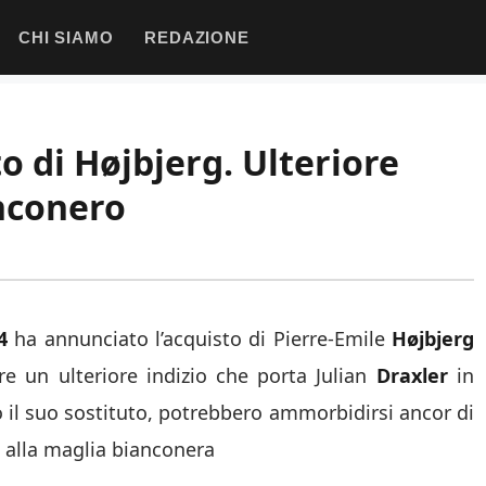
CHI SIAMO
REDAZIONE
to di Højbjerg. Ulteriore
anconero
4
ha annunciato l’acquisto di Pierre-Emile
Højbjerg
e un ulteriore indizio che porta Julian
Draxler
in
 il suo sostituto, potrebbero ammorbidirsi ancor di
ù alla maglia bianconera