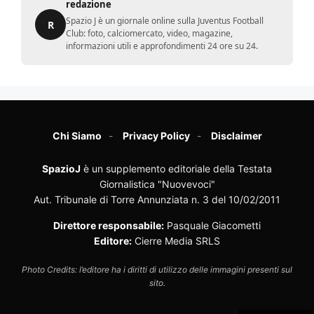
redazione
Spazio J è un giornale online sulla Juventus Football
R
Club: foto, calciomercato, video, magazine,
informazioni utili e approfondimenti 24 ore su 24.
Chi Siamo
Privacy Policy
Disclaimer
SpazioJ
è un supplemento editoriale della Testata
Giornalistica "Nuovevoci"
Aut. Tribunale di Torre Annunziata n. 3 del 10/02/2011
Direttore responsabile:
Pasquale Giacometti
Editore:
Cierre Media SRLS
Photo Credits: l’editore ha i diritti di utilizzo delle immagini presenti sul
sito.