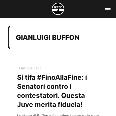
Vai
al
contenuto
GIANLUIGI BUFFON
14 SET 2015 · 12:00
Si tifa #FinoAllaFine: i
Senatori contro i
contestatori. Questa
Juve merita fiducia!
Lo sfogo di Buffon a fine primo tempo della gara