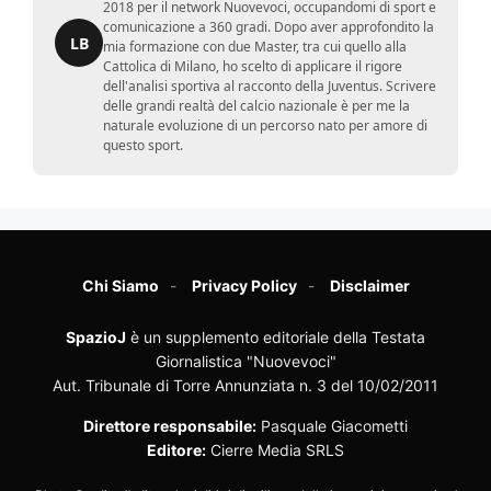
2018 per il network Nuovevoci, occupandomi di sport e
comunicazione a 360 gradi. Dopo aver approfondito la
LB
mia formazione con due Master, tra cui quello alla
Cattolica di Milano, ho scelto di applicare il rigore
dell'analisi sportiva al racconto della Juventus. Scrivere
delle grandi realtà del calcio nazionale è per me la
naturale evoluzione di un percorso nato per amore di
questo sport.
Chi Siamo
Privacy Policy
Disclaimer
SpazioJ
è un supplemento editoriale della Testata
Giornalistica "Nuovevoci"
Aut. Tribunale di Torre Annunziata n. 3 del 10/02/2011
Direttore responsabile:
Pasquale Giacometti
Editore:
Cierre Media SRLS