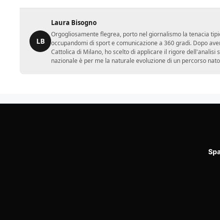
Laura Bisogno
Orgogliosamente flegrea, porto nel giornalismo la tenacia tipi
LB
occupandomi di sport e comunicazione a 360 gradi. Dopo aver 
Cattolica di Milano, ho scelto di applicare il rigore dell'analisi
nazionale è per me la naturale evoluzione di un percorso nato
Spa