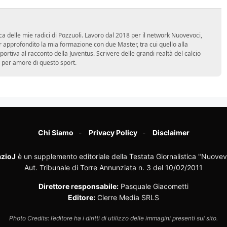
ca delle mie radici di Pozzuoli. Lavoro dal 2018 per il network Nuovevoci,
approfondito la mia formazione con due Master, tra cui quello alla
 sportiva al racconto della Juventus. Scrivere delle grandi realtà del calcio
 per amore di questo sport.
Chi Siamo
Privacy Policy
Disclaimer
zioJ
è un supplemento editoriale della Testata Giornalistica "Nuovev
Aut. Tribunale di Torre Annunziata n. 3 del 10/02/2011
Direttore responsabile:
Pasquale Giacometti
Editore:
Cierre Media SRLS
Photo Credits: l’editore ha i diritti di utilizzo delle immagini presenti sul sito.