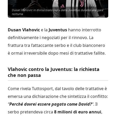
Dusan Vlahovic in divisa bianconera della Juventus durante una gara
notturna
Dusan Vlahovic
e la
Juventus
hanno interrotto
definitivamente i negoziati per il rinnovo. La
frattura tra l’attaccante serbo e il club bianconero
è ormai irreversibile dopo mesi di trattative fallite.
Vlahovic contro la Juventus: la richiesta
che non passa
Come rivela Tuttosport, dal tavolo delle trattative è
emersa una dichiarazione che sintetizza il conflitto:
“
Perché dovrei essere pagato come David?
“
. Il
serbo pretendeva circa
8 milioni di euro annui
,