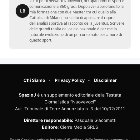
2018 per il network Nuovevoci, occupandomi di sport e
comunicazione a 360 gradi. Dopo aver approfondito la
LB
mia formazione con due Master, tra cui quello alla
Cattolica di Milano, ho scelto di applicare il rigore
dell'analisi sportiva al racconto della Juventus. Scrivere
delle grandi realtà del calcio nazionale è per me la
naturale evoluzione di un percorso nato per amore di
questo sport.
Chi Siamo
Privacy Policy
Disclaimer
SpazioJ
è un supplemento editoriale della Testata
Giornalistica "Nuovevoci"
Aut. Tribunale di Torre Annunziata n. 3 del 10/02/2011
Direttore responsabile:
Pasquale Giacometti
Editore:
Cierre Media SRLS
Photo Credits: l’editore ha i diritti di utilizzo delle immagini presenti sul