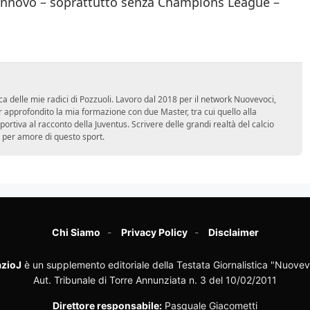
i rinnovo – soprattutto senza Champions League –
ca delle mie radici di Pozzuoli. Lavoro dal 2018 per il network Nuovevoci,
approfondito la mia formazione con due Master, tra cui quello alla
 sportiva al racconto della Juventus. Scrivere delle grandi realtà del calcio
 per amore di questo sport.
Chi Siamo
Privacy Policy
Disclaimer
zioJ
è un supplemento editoriale della Testata Giornalistica "Nuovev
Aut. Tribunale di Torre Annunziata n. 3 del 10/02/2011
Direttore responsabile:
Pasquale Giacometti