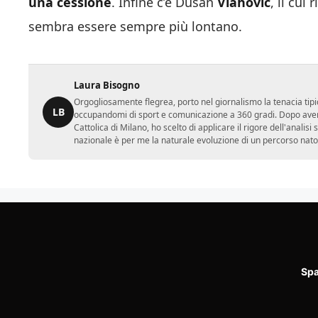
una cessione
. Infine c’è Dusan
Vlahovic
, il cu
sembra essere sempre più lontano.
Laura Bisogno
Orgogliosamente flegrea, porto nel giornalismo la tenacia tipi
LB
occupandomi di sport e comunicazione a 360 gradi. Dopo aver 
Cattolica di Milano, ho scelto di applicare il rigore dell'analisi
nazionale è per me la naturale evoluzione di un percorso nato
Spa