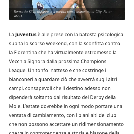
Bernardo Silva durante una partita con il Manchester City. Foto:
ANSA
La
Juventus
è alle prese con la batosta psicologica
subita lo scorso weekend, con la sconfitta contro
la Fiorentina che ha virtualmente estromesso la
Vecchia Signora dalla prossima Champions
League. Un tonfo inatteso e che costringe i
bianconeri a guardare ciò che avverrà sugli altri
campi, consapevoli che il destino adesso non
dipenderà soltanto dal risultato del Derby della
Mole. L’estate dovrebbe in ogni modo portare una
ventata di cambiamento, con i piani alti del club
che non possono accettare un ridimensionamento
che va in controtendenza a storia e blasone della