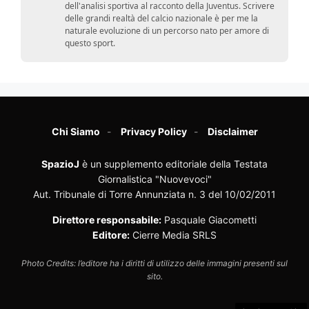
dell'analisi sportiva al racconto della Juventus. Scrivere
delle grandi realtà del calcio nazionale è per me la
naturale evoluzione di un percorso nato per amore di
questo sport.
Chi Siamo
Privacy Policy
Disclaimer
SpazioJ
è un supplemento editoriale della Testata
Giornalistica "Nuovevoci"
Aut. Tribunale di Torre Annunziata n. 3 del 10/02/2011
Direttore responsabile:
Pasquale Giacometti
Editore:
Cierre Media SRLS
Photo Credits: l’editore ha i diritti di utilizzo delle immagini presenti sul
sito.