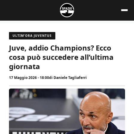
Vai
al
contenuto
ULTIM'ORA JUVENTUS
Juve, addio Champions? Ecco
cosa può succedere all’ultima
giornata
17 Maggio 2026 - 18:00
di
Daniele Tagliaferri