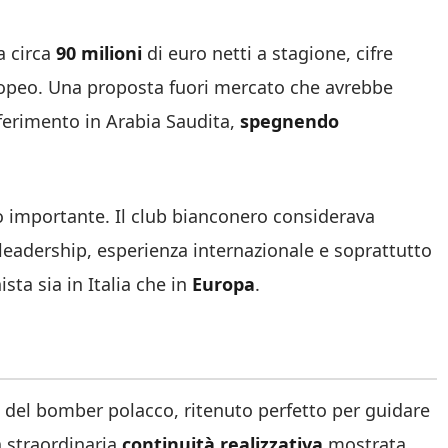
a circa
90 milioni
di euro netti a stagione, cifre
uropeo. Una proposta fuori mercato che avrebbe
sferimento in Arabia Saudita,
spegnendo
io importante. Il club bianconero considerava
eadership, esperienza internazionale e soprattutto
ta sia in Italia che in
Europa
.
o del bomber polacco, ritenuto perfetto per guidare
a straordinaria
continuità realizzativa
mostrata