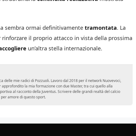
pista sembra ormai definitivamente
tramontata
. La
r rinforzare il proprio attacco in vista della prossima
accogliere
un’altra stella internazionale.
ca delle mie radici di Pozzuoli. Lavoro dal 2018 per il network Nuovevoci,
approfondito la mia formazione con due Master, tra cui quello alla
 sportiva al racconto della Juventus. Scrivere delle grandi realtà del calcio
 per amore di questo sport.