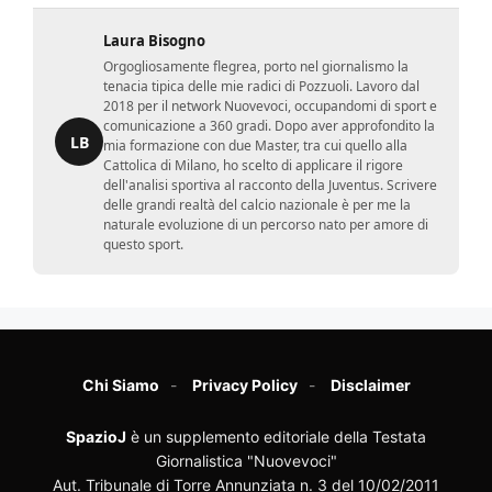
Laura Bisogno
Orgogliosamente flegrea, porto nel giornalismo la
tenacia tipica delle mie radici di Pozzuoli. Lavoro dal
2018 per il network Nuovevoci, occupandomi di sport e
comunicazione a 360 gradi. Dopo aver approfondito la
LB
mia formazione con due Master, tra cui quello alla
Cattolica di Milano, ho scelto di applicare il rigore
dell'analisi sportiva al racconto della Juventus. Scrivere
delle grandi realtà del calcio nazionale è per me la
naturale evoluzione di un percorso nato per amore di
questo sport.
Chi Siamo
Privacy Policy
Disclaimer
SpazioJ
è un supplemento editoriale della Testata
Giornalistica "Nuovevoci"
Aut. Tribunale di Torre Annunziata n. 3 del 10/02/2011