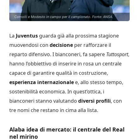
Comolli e Modesto in campo per il campionato. Fonte: ANSA.
La
Juventus
guarda già alla prossima stagione
muovendosi con
decisione
per rafforzare il
reparto difensivo. I bianconeri, fa sapere
Tuttosport
,
hanno l’obbiettivo di inserire in rosa un centrale
capace di garantire qualità in costruzione,
esperienza
internazionale
e, allo stesso tempo,
sostenibilità economica. In quest’ottica, i
bianconeri stanno valutando
diversi profili
, con
tre nomi che restano in cima alla lista.
Alaba idea di mercato: il centrale del Real
nel mirino