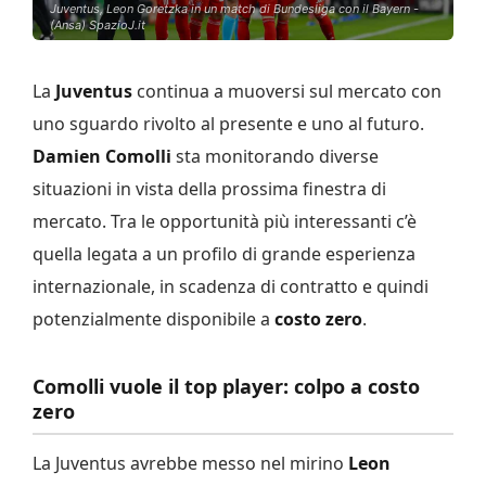
Juventus, Leon Goretzka in un match di Bundesliga con il Bayern -
(Ansa) SpazioJ.it
La
Juventus
continua a muoversi sul mercato con
uno sguardo rivolto al presente e uno al futuro.
Damien Comolli
sta monitorando diverse
situazioni in vista della prossima finestra di
mercato. Tra le opportunità più interessanti c’è
quella legata a un profilo di grande esperienza
internazionale, in scadenza di contratto e quindi
potenzialmente disponibile a
costo zero
.
Comolli vuole il top player: colpo a costo
zero
La Juventus avrebbe messo nel mirino
Leon