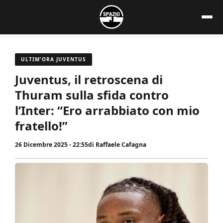
Vai
al
contenuto
ULTIM'ORA JUVENTUS
Juventus, il retroscena di
Thuram sulla sfida contro
l’Inter: “Ero arrabbiato con mio
fratello!”
26 Dicembre 2025 - 22:55
di
Raffaele Cafagna