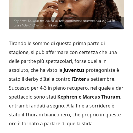
Kephren Thuram nel corso di una conferenza stampa alla vigilia di
una sfida di Champions League
Tirando le somme di questa prima parte di
stagione, si può affermare con certezza che una
delle partite più spettacolari, forse quella in
assoluto, che ha visto la
Juventus
protagonista è
stato il derby d’Italia contro l’
Inter
a settembre.
Successo per 4-3 in pieno recupero, nel quale a dar
spettacolo sono stati
Kephren e Marcus Thuram
,
entrambi andati a segno. Alla fine a sorridere è
stato il Thuram bianconero, che proprio in queste
ore è tornato a parlare di quella sfida.