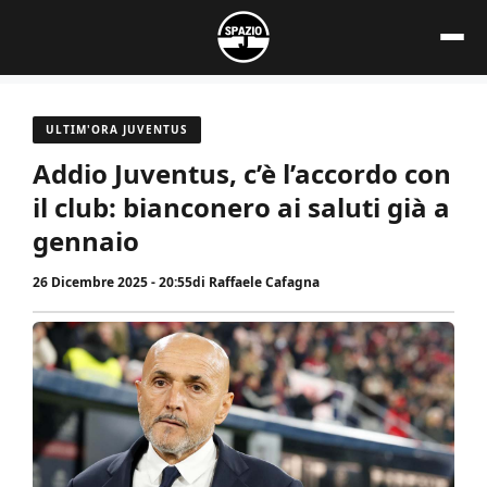
Vai
al
contenuto
ULTIM'ORA JUVENTUS
Addio Juventus, c’è l’accordo con
il club: bianconero ai saluti già a
gennaio
26 Dicembre 2025 - 20:55
di
Raffaele Cafagna