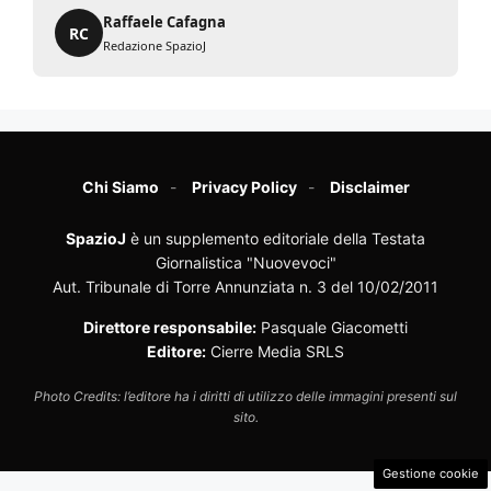
Raffaele Cafagna
RC
Redazione SpazioJ
Chi Siamo
Privacy Policy
Disclaimer
SpazioJ
è un supplemento editoriale della Testata
Giornalistica "Nuovevoci"
Aut. Tribunale di Torre Annunziata n. 3 del 10/02/2011
Direttore responsabile:
Pasquale Giacometti
Editore:
Cierre Media SRLS
Photo Credits: l’editore ha i diritti di utilizzo delle immagini presenti sul
sito.
Gestione cookie