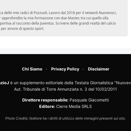
ca delle mie radici di Pozzuoli. Lavoro dal 2018 per il network Nuovevoci,
approfondito la mia formazione con due Master, tra cui quello alla
 sportiva al racconto della Juventus. Scrivere delle grandi realtà del calcio
 per amore di questo sport.
Chi Siamo
Privacy Policy
Disclaimer
zioJ
è un supplemento editoriale della Testata Giornalistica "Nuovev
Aut. Tribunale di Torre Annunziata n. 3 del 10/02/2011
Direttore responsabile:
Pasquale Giacometti
Editore:
Cierre Media SRLS
Photo Credits: l’editore ha i diritti di utilizzo delle immagini presenti sul sito.