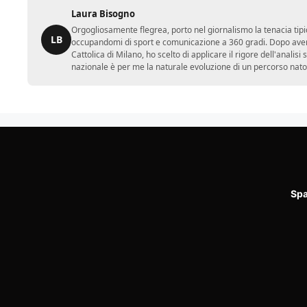
Laura Bisogno
Orgogliosamente flegrea, porto nel giornalismo la tenacia tipi
LB
occupandomi di sport e comunicazione a 360 gradi. Dopo aver 
Cattolica di Milano, ho scelto di applicare il rigore dell'analisi
nazionale è per me la naturale evoluzione di un percorso nato
Spa