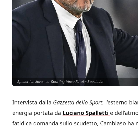
Spalletti in Juventus-Sporting (Ansa Foto) - SpazioJ.it
Intervista dalla
Gazzetta dello Sport
, l’esterno b
energia portata da
Luciano Spalletti
e dell’atm
fatidica domanda sullo scudetto, Cambiaso ha r