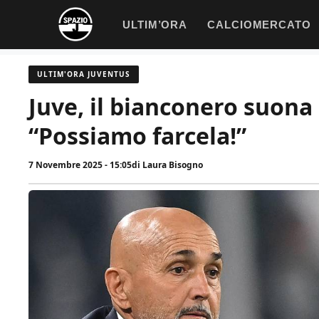
Vai
ULTIM’ORA
CALCIOMERCATO
al
contenuto
ULTIM'ORA JUVENTUS
Juve, il bianconero suona l
“Possiamo farcela!”
7 Novembre 2025 - 15:05
di
Laura Bisogno