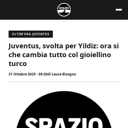
Vai
al
contenuto
ULTIM'ORA JUVENTUS
Juventus, svolta per Yildiz: ora si
che cambia tutto col gioiellino
turco
31 Ottobre 2025 - 09:20
di
Laura Bisogno