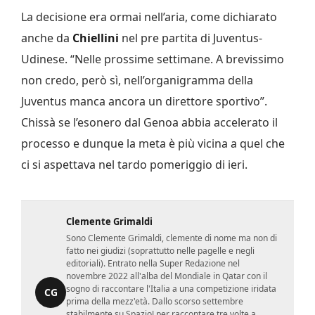
La decisione era ormai nell’aria, come dichiarato
anche da
Chiellini
nel pre partita di Juventus-
Udinese. “Nelle prossime settimane. A brevissimo
non credo, però sì, nell’organigramma della
Juventus manca ancora un direttore sportivo”.
Chissà se l’esonero dal Genoa abbia accelerato il
processo e dunque la meta è più vicina a quel che
ci si aspettava nel tardo pomeriggio di ieri.
Clemente Grimaldi
Sono Clemente Grimaldi, clemente di nome ma non di
fatto nei giudizi (soprattutto nelle pagelle e negli
editoriali). Entrato nella Super Redazione nel
novembre 2022 all'alba del Mondiale in Qatar con il
sogno di raccontare l'Italia a una competizione iridata
CG
prima della mezz'età. Dallo scorso settembre
stabilmente su SpazioJ per raccontare tre volte a