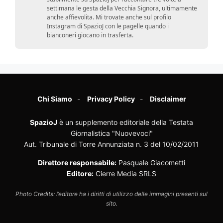
settimana le gesta della Vecchia Signora, ultimamente
anche affievolita. Mi trovate anche sul profilo
Instagram di SpazioJ con le pagelle quando i
bianconeri giocano in trasferta.
Chi Siamo
Privacy Policy
Disclaimer
SpazioJ
è un supplemento editoriale della Testata
Giornalistica "Nuovevoci"
Aut. Tribunale di Torre Annunziata n. 3 del 10/02/2011
Direttore responsabile:
Pasquale Giacometti
Editore:
Cierre Media SRLS
Photo Credits: l’editore ha i diritti di utilizzo delle immagini presenti sul
sito.