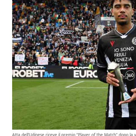
Atta dell’Udinese riceve il premio “Player of the Match” dopo la v