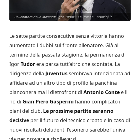
L'allenatore della Juventus Igor Tudor - La Presse - spazioj.it
Le sette partite consecutive senza vittoria hanno
aumentato i dubbi sul fronte allenatore. Già al
termine della passata stagione, la permanenza di
Igor
Tudor
era parsa tutt’altro che scontata. La
dirigenza della
Juventus
sembrava intenzionata ad
affidare ad un altro tipo di profilo la panchina
bianconera ma il dietrofront di
Antonio Conte
e il
no di
Gian Piero Gasperini
hanno complicato i
piani del club.
Le prossime partite saranno
decisive
per il futuro del tecnico croato e in caso di
nuovi risultati deludenti l’esonero sarebbe l’univa
via per provare a risollevarsi.