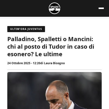
Vai
al
contenuto
ULTIM'ORA JUVENTUS
Palladino, Spalletti o Mancini:
chi al posto di Tudor in caso di
esonero? Le ultime
24 Ottobre 2025 - 12:20
di
Laura Bisogno