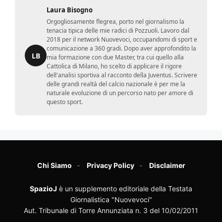
Laura Bisogno
Orgogliosamente flegrea, porto nel giornalismo la
tenacia tipica delle mie radici di Pozzuoli. Lavoro dal
2018 per il network Nuovevoci, occupandomi di sport e
comunicazione a 360 gradi. Dopo aver approfondito la
LB
mia formazione con due Master, tra cui quello alla
Cattolica di Milano, ho scelto di applicare il rigore
dell'analisi sportiva al racconto della Juventus. Scrivere
delle grandi realtà del calcio nazionale è per me la
naturale evoluzione di un percorso nato per amore di
questo sport.
Chi Siamo
Privacy Policy
Disclaimer
SpazioJ
è un supplemento editoriale della Testata
Giornalistica "Nuovevoci"
Aut. Tribunale di Torre Annunziata n. 3 del 10/02/2011