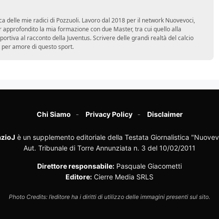
ca delle mie radici di Pozzuoli. Lavoro dal 2018 per il network Nuovevoci,
approfondito la mia formazione con due Master, tra cui quello alla
 sportiva al racconto della Juventus. Scrivere delle grandi realtà del calcio
 per amore di questo sport.
Chi Siamo
Privacy Policy
Disclaimer
zioJ
è un supplemento editoriale della Testata Giornalistica "Nuovev
Aut. Tribunale di Torre Annunziata n. 3 del 10/02/2011
Direttore responsabile:
Pasquale Giacometti
Editore:
Cierre Media SRLS
Photo Credits: l’editore ha i diritti di utilizzo delle immagini presenti sul sito.