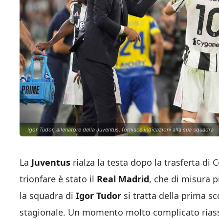
Igor Tudor, allenatore della Juventus, fornisce indicazioni alla sua squadra
La
Juventus
rialza la testa dopo la trasferta d
trionfare è stato il
Real Madrid
, che di misura p
la squadra di
Igor
Tudor
si tratta della prima s
stagionale. Un momento molto complicato riassu