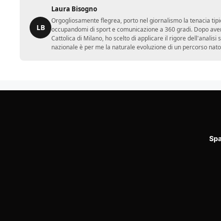
Laura Bisogno
Orgogliosamente flegrea, porto nel giornalismo la tenacia tipi
LB
occupandomi di sport e comunicazione a 360 gradi. Dopo aver 
Cattolica di Milano, ho scelto di applicare il rigore dell'analisi
nazionale è per me la naturale evoluzione di un percorso nato
Spa