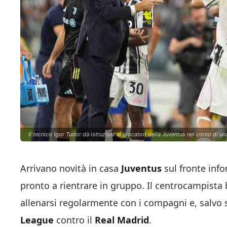
Il tecnico Igor Tudor dà istruzioni ai giocatori della Juventus nel corso di 
Arrivano novità in casa
Juventus
sul fronte info
pronto a rientrare in gruppo. Il centrocampista 
allenarsi regolarmente con i compagni e, salvo 
League
contro il
Real Madrid
.