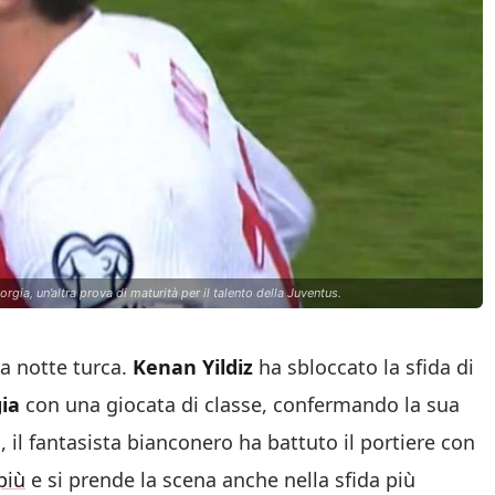
rgia, un’altra prova di maturità per il talento della Juventus.
la notte turca.
Kenan Yildiz
ha sbloccato la sfida di
ia
con una giocata di classe, confermando la sua
, il fantasista bianconero ha battuto il portiere con
più
e si prende la scena anche nella sfida più