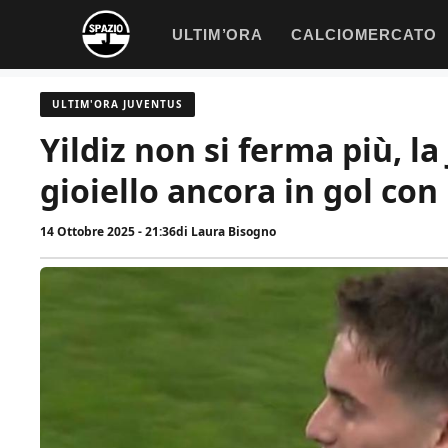
Vai
ULTIM’ORA
CALCIOMERCATO
al
contenuto
ULTIM'ORA JUVENTUS
Yildiz non si ferma più, la
gioiello ancora in gol con
14 Ottobre 2025 - 21:36
di
Laura Bisogno