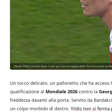
Kenan Yildiz sorride dopo il suo gol con la maglia della Turchia contro la Geo
Un tocco delicato, un pallonetto che ha acceso 
qualificazione al
Mondiale 2026
contro la
Georg
freddezza davanti alla porta. Servito da Bardakci
un colpo morbido di destro.
Yildiz non si ferma 