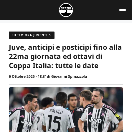
Vai
al
contenuto
ULTIM'ORA JUVENTUS
Juve, anticipi e posticipi fino alla
22ma giornata ed ottavi di
Coppa Italia: tutte le date
6 Ottobre 2025 - 18:31
di
Giovanni Spinazzola