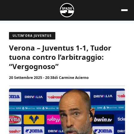
Vai
al
contenuto
ULTIM'ORA JUVENTUS
Verona – Juventus 1-1, Tudor
tuona contro l’arbitraggio:
“Vergognoso”
20 Settembre 2025 - 20:38
di
Carmine Acierno