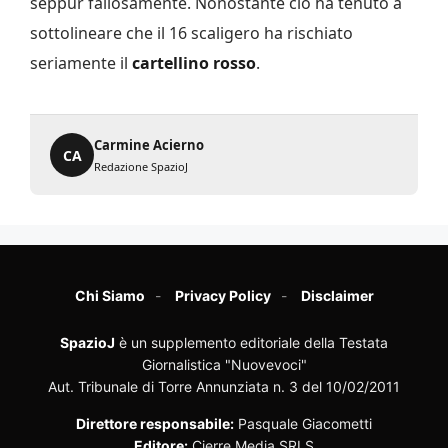
seppur fallosamente. Nonostante ciò ha tenuto a
sottolineare che il 16 scaligero ha rischiato
seriamente il
cartellino rosso
.
Carmine Acierno
CA
Redazione SpazioJ
Chi Siamo
Privacy Policy
Disclaimer
SpazioJ
è un supplemento editoriale della Testata
Giornalistica "Nuovevoci"
Aut. Tribunale di Torre Annunziata n. 3 del 10/02/2011
Direttore responsabile:
Pasquale Giacometti
Editore:
Cierre Media SRLS