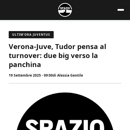
Vai
al
contenuto
ULTIM'ORA JUVENTUS
Verona-Juve, Tudor pensa al
turnover: due big verso la
panchina
19 Settembre 2025 - 09:00
di
Alessia Gentile