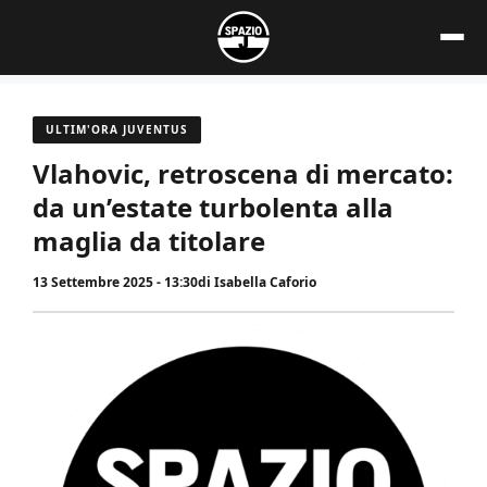
Vai
al
contenuto
ULTIM'ORA JUVENTUS
Vlahovic, retroscena di mercato:
da un’estate turbolenta alla
maglia da titolare
13 Settembre 2025 - 13:30
di
Isabella Caforio