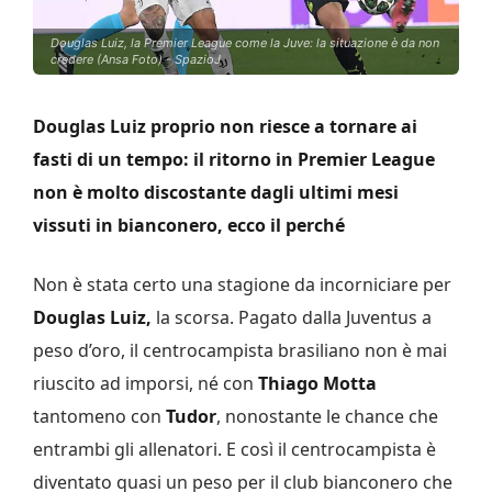
Douglas Luiz, la Premier League come la Juve: la situazione è da non
credere (Ansa Foto) - SpazioJ
Douglas Luiz proprio non riesce a tornare ai
fasti di un tempo: il ritorno in Premier League
non è molto discostante dagli ultimi mesi
vissuti in bianconero, ecco il perché
Non è stata certo una stagione da incorniciare per
Douglas Luiz,
la scorsa. Pagato dalla Juventus a
peso d’oro, il centrocampista brasiliano non è mai
riuscito ad imporsi, né con
Thiago Motta
tantomeno con
Tudor
, nonostante le chance che
entrambi gli allenatori. E così il centrocampista è
diventato quasi un peso per il club bianconero che