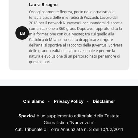
Laura Bisogno
Orgogliosamente flegrea, porto nel giornalismo la
tenacia tipica delle mie radici di Pozzuoli. Lavoro dal
2018 per il network Nuovevoci, occupandomi di sport e
comunicazione a 360 gradi. Dopo aver approfondito la
LB
mia formazione con due Master, tra cui quello alla
Cattolica di Milano, ho scelto di applicare il rigore
dell'analisi sportiva al racconto della Juventus. Scrivere
delle grandi realtà del calcio nazionale è per me la
naturale evoluzione di un percorso nato per amore di
questo sport.
Chi Siamo
Privacy Policy
Disclaimer
SpazioJ
è un supplemento editoriale della Testata
Giornalistica "Nuovevoci"
Aut. Tribunale di Torre Annunziata n. 3 del 10/02/2011