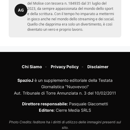
del Molise con tessera n. 184935 dal 31 luglio del
2023, da sempre appassionata del mondo dello sport
AG
e della scrittura. Con il tempo ho imparato a mettermi
in gioco anche nel mondo dello streaming e dei social.
Quello che dapprima era solo un divertimento, è così
diventato un vero e proprio lavoro.
Chi Siamo
Privacy Policy
Disclaimer
SpazioJ
è un supplemento editoriale della Testata
Giornalistica "Nuovevoci"
Aut. Tribunale di Torre Annunziata n. 3 del 10/02/2011
Direttore responsabile:
Pasquale Giacometti
Editore:
Cierre Media SRLS
Photo Credits: l’editore ha i diritti di utilizzo delle immagini presenti sul
sito.