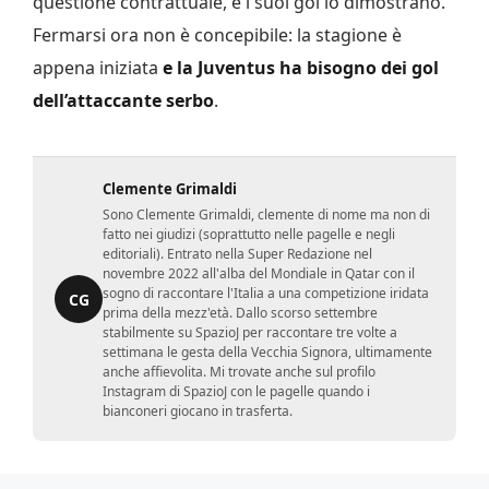
questione contrattuale, e i suoi gol lo dimostrano.
Fermarsi ora non è concepibile: la stagione è
appena iniziata
e la Juventus ha bisogno dei gol
dell’attaccante serbo
.
Clemente Grimaldi
Sono Clemente Grimaldi, clemente di nome ma non di
fatto nei giudizi (soprattutto nelle pagelle e negli
editoriali). Entrato nella Super Redazione nel
novembre 2022 all'alba del Mondiale in Qatar con il
sogno di raccontare l'Italia a una competizione iridata
CG
prima della mezz'età. Dallo scorso settembre
stabilmente su SpazioJ per raccontare tre volte a
settimana le gesta della Vecchia Signora, ultimamente
anche affievolita. Mi trovate anche sul profilo
Instagram di SpazioJ con le pagelle quando i
bianconeri giocano in trasferta.