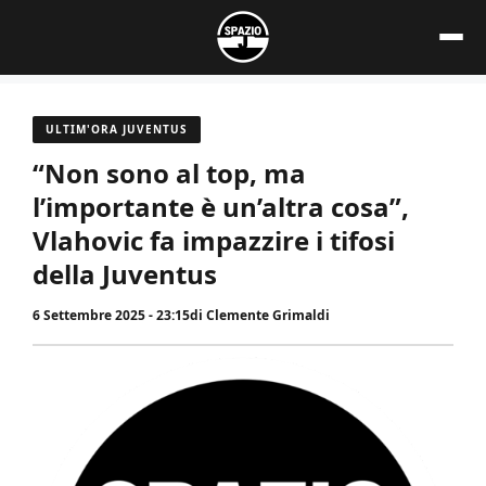
Vai
al
contenuto
ULTIM'ORA JUVENTUS
“Non sono al top, ma
l’importante è un’altra cosa”,
Vlahovic fa impazzire i tifosi
della Juventus
6 Settembre 2025 - 23:15
di
Clemente Grimaldi