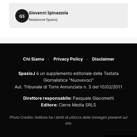
Giovanni Spinazzola
GS
Redazione SpazioJ
Chi Siamo
Privacy Policy
Disclaimer
SpazioJ
è un supplemento editoriale della Testata
Giornalistica "Nuovevoci"
Aut. Tribunale di Torre Annunziata n. 3 del 10/02/2011
Direttore responsabile:
Pasquale Giacometti
Editore:
Cierre Media SRLS
Photo Credits: l’editore ha i diritti di utilizzo delle immagini presenti sul
sito.