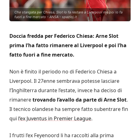
Che stangata per Chiesa, Slot lo fa restare a Liverpool ma poi lo fa
fuori a fine mercato - ANSA - spazioj.it
Doccia fredda per Federico Chiesa: Arne Slot
prima l’ha fatto rimanere al Liverpool e poi l’ha
fatto fuori a fine mercato.
Non è finito il periodo no di Federico Chiesa a
Liverpool. Il 27enne sembrava potesse lasciare
l’Inghilterra durante l’estate, invece ha deciso di
rimanere
trovando l’avallo da parte di Arne Slot
.
Il tecnico olandese ha sempre fatto subentrare fin
qui
l’ex Juventus in Premier League
.
I frutti l’ex Feyenoord li ha raccolti alla prima