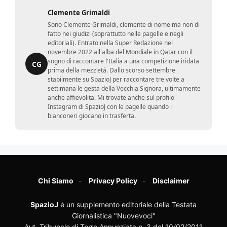
Clemente Grimaldi
Sono Clemente Grimaldi, clemente di nome ma non di
fatto nei giudizi (soprattutto nelle pagelle e negli
editoriali). Entrato nella Super Redazione nel
novembre 2022 all'alba del Mondiale in Qatar con il
sogno di raccontare l'Italia a una competizione iridata
CG
prima della mezz'età. Dallo scorso settembre
stabilmente su SpazioJ per raccontare tre volte a
settimana le gesta della Vecchia Signora, ultimamente
anche affievolita. Mi trovate anche sul profilo
Instagram di SpazioJ con le pagelle quando i
bianconeri giocano in trasferta.
Chi Siamo
Privacy Policy
Disclaimer
SpazioJ
è un supplemento editoriale della Testata
Giornalistica "Nuovevoci"
Aut. Tribunale di Torre Annunziata n. 3 del 10/02/2011