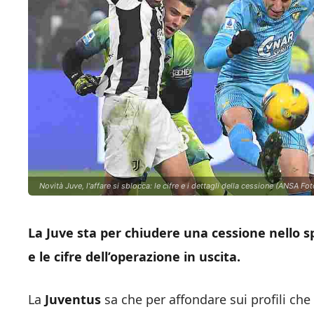
Novità Juve, l'affare si sblocca: le cifre e i dettagli della cessione (ANSA Fot
La Juve sta per chiudere una cessione nello spec
e le cifre dell’operazione in uscita.
La
Juventus
sa che per affondare sui profili c