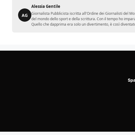
Alessia Gentile
Giornalista Pubblicista iscritta all'Ordine dei Giornalisti del
AG
del mondo dello sport e della scrittura. Con il tempo ho impar
Quello che dapprima era solo un divertimento, è così diventato
Spa