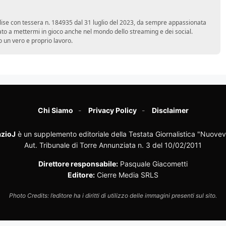
 Molise con tessera n. 184935 dal 31 luglio del 2023, da sempre appassionata
ato a mettermi in gioco anche nel mondo dello streaming e dei social.
 un vero e proprio lavoro.
Chi Siamo
Privacy Policy
Disclaimer
zioJ
è un supplemento editoriale della Testata Giornalistica "Nuovev
Aut. Tribunale di Torre Annunziata n. 3 del 10/02/2011
Direttore responsabile:
Pasquale Giacometti
Editore:
Cierre Media SRLS
Photo Credits: l’editore ha i diritti di utilizzo delle immagini presenti sul sito.