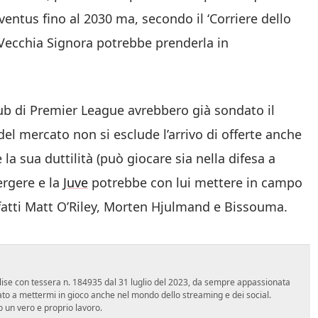
ventus fino al 2030 ma, secondo il ‘Corriere dello
a Vecchia Signora potrebbe prenderla in
club di Premier League avrebbero già sondato il
 del mercato non si esclude l’arrivo di offerte anche
la sua duttilità (può giocare sia nella difesa a
ergere e la
Juve
potrebbe con lui mettere in campo
fatti Matt O’Riley, Morten Hjulmand e Bissouma.
 Molise con tessera n. 184935 dal 31 luglio del 2023, da sempre appassionata
ato a mettermi in gioco anche nel mondo dello streaming e dei social.
 un vero e proprio lavoro.