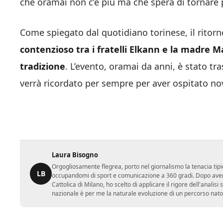
che oramai non c’è più ma che spera di tornare 
Come spiegato dal quotidiano torinese, il ritorn
contenzioso tra i fratelli Elkann e la madre M
tradizione
. L’evento, oramai da anni, è stato tra
verrà ricordato per sempre per aver ospitato no
Laura Bisogno
Orgogliosamente flegrea, porto nel giornalismo la tenacia tipi
LB
occupandomi di sport e comunicazione a 360 gradi. Dopo aver 
Cattolica di Milano, ho scelto di applicare il rigore dell'analisi
nazionale è per me la naturale evoluzione di un percorso nato