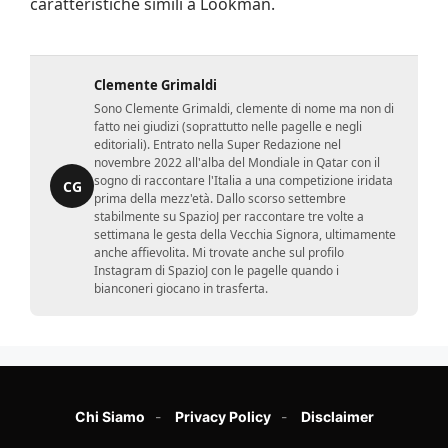
caratteristiche simili a Lookman.
Clemente Grimaldi
Sono Clemente Grimaldi, clemente di nome ma non di
fatto nei giudizi (soprattutto nelle pagelle e negli
editoriali). Entrato nella Super Redazione nel
novembre 2022 all'alba del Mondiale in Qatar con il
sogno di raccontare l'Italia a una competizione iridata
CG
prima della mezz'età. Dallo scorso settembre
stabilmente su SpazioJ per raccontare tre volte a
settimana le gesta della Vecchia Signora, ultimamente
anche affievolita. Mi trovate anche sul profilo
Instagram di SpazioJ con le pagelle quando i
bianconeri giocano in trasferta.
Chi Siamo
Privacy Policy
Disclaimer