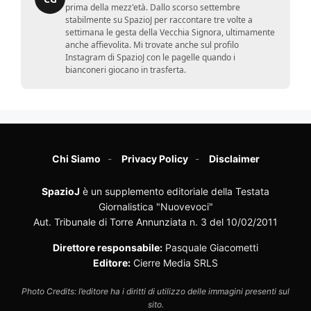
prima della mezz'età. Dallo scorso settembre
stabilmente su SpazioJ per raccontare tre volte a
settimana le gesta della Vecchia Signora, ultimamente
anche affievolita. Mi trovate anche sul profilo
Instagram di SpazioJ con le pagelle quando i
bianconeri giocano in trasferta.
Chi Siamo
Privacy Policy
Disclaimer
SpazioJ
è un supplemento editoriale della Testata
Giornalistica "Nuovevoci"
Aut. Tribunale di Torre Annunziata n. 3 del 10/02/2011
Direttore responsabile:
Pasquale Giacometti
Editore:
Cierre Media SRLS
Photo Credits: l’editore ha i diritti di utilizzo delle immagini presenti sul
sito.