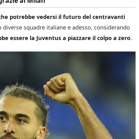
grazie al Milan
 che potrebbe vedersi il futuro del centravanti
o diverse squadre italiane e adesso, considerando
be essere la Juventus a piazzare il colpo a zero
.