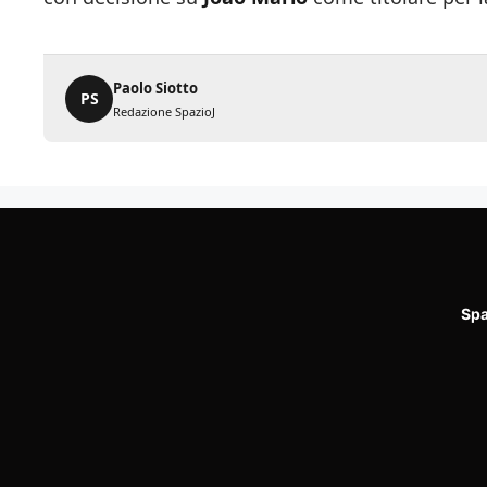
Paolo Siotto
PS
Redazione SpazioJ
Spa