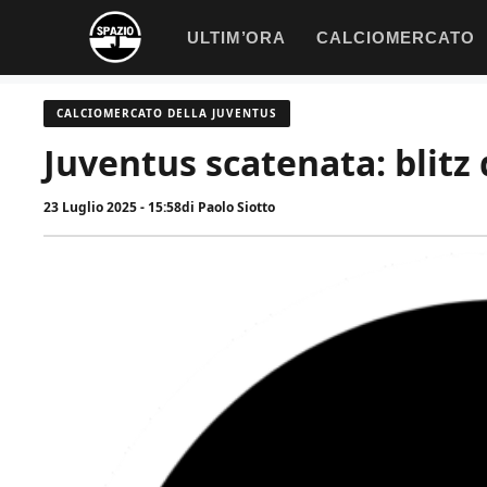
Vai
ULTIM’ORA
CALCIOMERCATO
al
contenuto
CALCIOMERCATO DELLA JUVENTUS
Juventus scatenata: blitz
23 Luglio 2025 - 15:58
di
Paolo Siotto