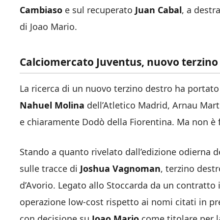
Cambiaso
e sul recuperato
Juan Cabal
, a destr
di Joao Mario.
Calciomercato Juventus, nuovo terzino
La ricerca di un nuovo terzino destro ha portato
Nahuel Molina
dell’Atletico Madrid, Arnau Mart
e chiaramente Dodò della Fiorentina. Ma non è f
Stando a quanto rivelato dall’edizione odierna 
sulle tracce di
Joshua Vagnoman
, terzino dest
d’Avorio. Legato allo Stoccarda da un contratto
operazione low-cost rispetto ai nomi citati in p
con decisione su
Joao Mario
come titolare per l