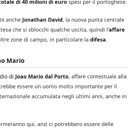
otale di 40 milioni di euro
spesi per il portoghese.
nte anche
Jonathan David
, la nuova punta centrale
ttesa che si sblocchi qualche uscita, quindi l’
affare
ltre zone di campo, in particolare la
difesa
.
oao Mario
ddio di
Joao Mario dal Porto
, affare contestuale alla
otrebbe essere un uomo molto importante per il
ternazionale accumulata negli ultimi anni, anche in
fermeranno qui, anzi ci potrebbero essere delle