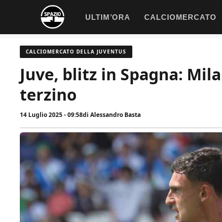
Vai
ULTIM’ORA
CALCIOMERCATO
al
contenuto
CALCIOMERCATO DELLA JUVENTUS
Juve, blitz in Spagna: Mil
terzino
14 Luglio 2025 - 09:58
di
Alessandro Basta