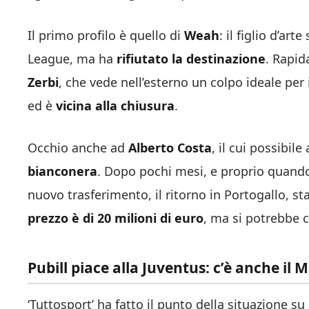
Il primo profilo è quello di
Weah
: il figlio d’a
League, ma ha
rifiutato la destinazione
. Rapid
Zerbi
, che vede nell’esterno un colpo ideale per i
ed è
vicina alla chiusura
.
Occhio anche ad
Alberto Costa
, il cui possibi
bianconera
. Dopo pochi mesi, e proprio quando
nuovo trasferimento, il ritorno in Portogallo, st
prezzo è di 20 milioni di euro
, ma si potrebbe 
Pubill piace alla Juventus: c’è anche il M
‘Tuttosport’ ha fatto il punto della situazione su