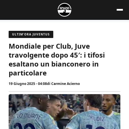
Vai
al
contenuto
ULTIM'ORA JUVENTUS
Mondiale per Club, Juve
travolgente dopo 45′: i tifosi
esaltano un bianconero in
particolare
19 Giugno 2025 - 04:08
di
Carmine Acierno