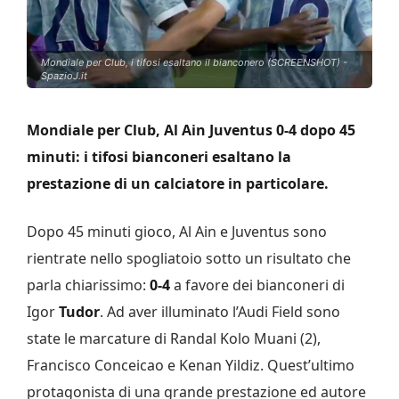
Mondiale per Club, i tifosi esaltano il bianconero (SCREENSHOT) -
SpazioJ.it
Mondiale per Club, Al Ain Juventus 0-4 dopo 45
minuti: i tifosi bianconeri esaltano la
prestazione di un calciatore in particolare.
Dopo 45 minuti gioco, Al Ain e Juventus sono
rientrate nello spogliatoio sotto un risultato che
parla chiarissimo:
0-4
a favore dei bianconeri di
Igor
Tudor
. Ad aver illuminato l’Audi Field sono
state le marcature di Randal Kolo Muani (2),
Francisco Conceicao e Kenan Yildiz. Quest’ultimo
protagonista di una grande prestazione ed autore